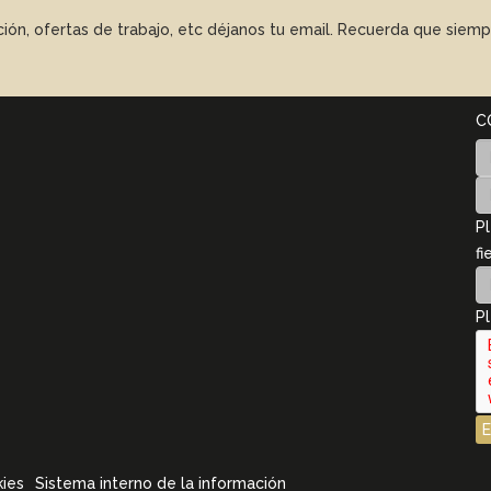
ación, ofertas de trabajo, etc déjanos tu email. Recuerda que sie
C
Pl
fi
Pl
kies
Sistema interno de la información