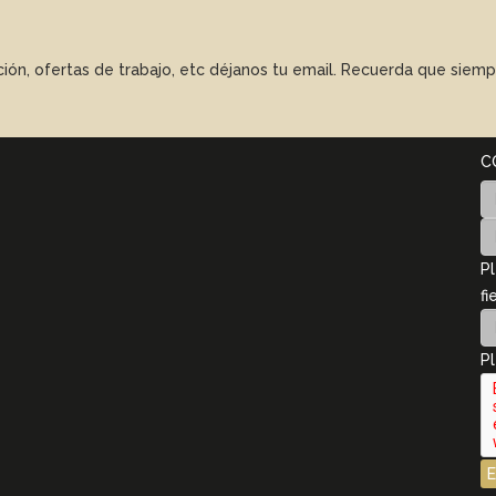
ación, ofertas de trabajo, etc déjanos tu email. Recuerda que sie
C
Pl
fi
Pl