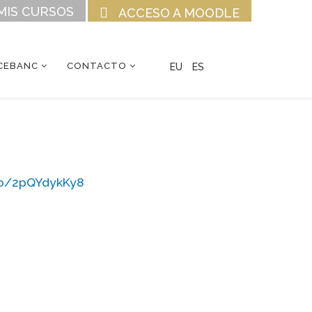
MIS CURSOS
ACCESO A MOODLE
CEBANC
CONTACTO
EU
ES
.co/2pQYdykKy8