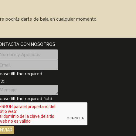
mpre podrás darte de baja en cualquier momento.
ONTACTA CON NOSOTROS
ease fill the required
eld.
ease fill the required field.
ENVIAR