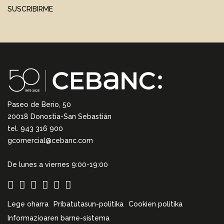
SUSCRIBIRME
Paseo de Berio, 50
20018 Donostia-San Sebastián
tel. 943 316 900
gcomercial@cebanc.com
De lunes a viernes 9:00-19:00
Lege oharra
Pribatutasun-politika
Cookien politika
Informazioaren barne-sistema