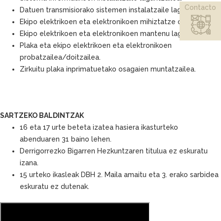
Contacto
Datuen transmisiorako sistemen instalatzaile laguntzailea.
Ekipo elektrikoen eta elektronikoen mihiztatze operadorea.
Ekipo elektrikoen eta elektronikoen mantenu laguntzailea.
Plaka eta ekipo elektrikoen eta elektronikoen
probatzailea/doitzailea.
Zirkuitu plaka inprimatuetako osagaien muntatzailea.
SARTZEKO BALDINTZAK
16 eta 17 urte beteta izatea hasiera ikasturteko
abenduaren 31 baino lehen.
Derrigorrezko Bigarren Hezkuntzaren titulua ez eskuratu
izana.
15 urteko ikasleak DBH 2. Maila amaitu eta 3. erako sarbidea
eskuratu ez dutenak.