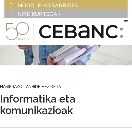
MOODLE-KO SARBIDEA
NIRE KURTSOAK
EU
ES
HASIERAKO LANBIDE HEZIKETA
Informatika eta
komunikazioak