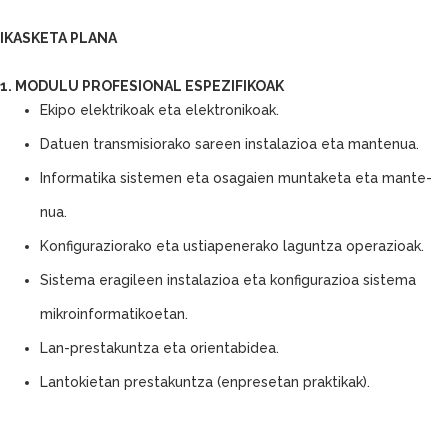
IKASKETA PLANA
1. MODULU PROFESIONAL ESPEZIFIKOAK
Ekipo elektrikoak eta elektronikoak.
Datuen transmisiorako sareen instalazioa eta mantenua.
Informatika sistemen eta osagaien muntaketa eta mante-
nua.
Konfiguraziorako eta ustiapenerako laguntza operazioak.
Sistema eragileen instalazioa eta konfigurazioa sistema
mikroinformatikoetan.
Lan-prestakuntza eta orientabidea.
Lantokietan prestakuntza (enpresetan praktikak).