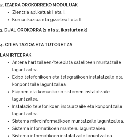
2. IZAERA OROKORREKO MODULUAK
Zientzia aplikatuak I eta II.
Komunikazioa eta gizartea I eta II.
3. DUAL OROKORRA (1 eta 2. ikasturteak)
4. ORIENTAZIOA ETA TUTORETZA
LAN IRTEERAK
Antena hartzaileen/telebista sateliteen muntatzaile
laguntzailea.
Ekipo telefonikoen eta telegrafikoen instalatzaile eta
konpontzaile laguntzailea.
Ekipoen eta komunikazio sistemen instalatzaile
laguntzailea.
Instalazio telefonikoen instalatzaile eta konpontzaile
laguntzailea.
Sistema mikroinformatikoen muntatzaile laguntzailea.
Sistema informatikoen mantenu laguntzailea.
Sistema informatikoen instalatzaile laguntzailea.