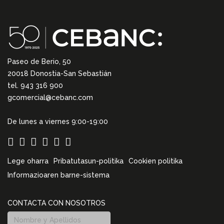
Paseo de Berio, 50
20018 Donostia-San Sebastián
tel. 943 316 900
gcomercial@cebanc.com
De lunes a viernes 9:00-19:00
Lege oharra
Pribatutasun-politika
Cookien politika
Informazioaren barne-sistema
CONTACTA CON NOSOTROS