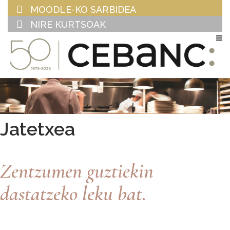
MOODLE-KO SARBIDEA
NIRE KURTSOAK
EU
ES
Jatetxea
Zentzumen guztiekin
dastatzeko leku bat.