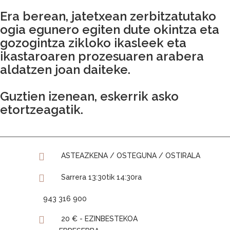
Era berean, jatetxean zerbitzatutako
ogia egunero egiten dute okintza eta
gozogintza zikloko ikasleek eta
ikastaroaren prozesuaren arabera
aldatzen joan daiteke.
Guztien izenean, eskerrik asko
etortzeagatik.
ASTEAZKENA / OSTEGUNA / OSTIRALA
Sarrera 13:30tik 14:30ra
943 316 900
20 € - EZINBESTEKOA