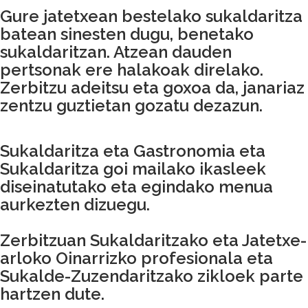
Gure jatetxean bestelako sukaldaritza
batean sinesten dugu, benetako
sukaldaritzan. Atzean dauden
pertsonak ere halakoak direlako.
Zerbitzu adeitsu eta goxoa da, janariaz
zentzu guztietan gozatu dezazun.
Sukaldaritza eta Gastronomia eta
Sukaldaritza goi mailako ikasleek
diseinatutako eta egindako menua
aurkezten dizuegu.
Zerbitzuan Sukaldaritzako eta Jatetxe-
arloko Oinarrizko profesionala eta
Sukalde-Zuzendaritzako zikloek parte
hartzen dute.