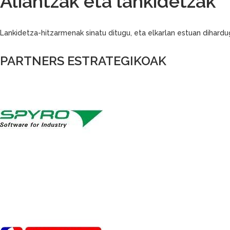
Aliantzak eta lankidetzak
Lankidetza-hitzarmenak sinatu ditugu, eta elkarlan estuan dihardu
PARTNERS ESTRATEGIKOAK