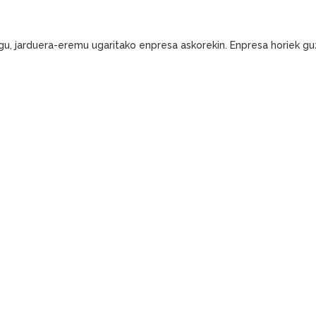
gu, jarduera-eremu ugaritako enpresa askorekin. Enpresa horiek guz