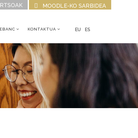
URTSOAK
MOODLE-KO SARBIDEA
CEBANC
KONTAKTUA
EU
ES