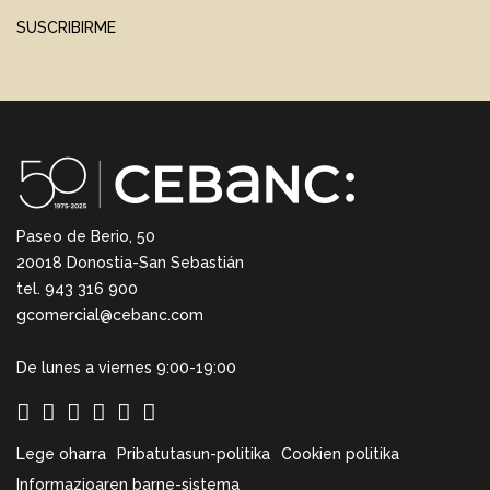
SUSCRIBIRME
Paseo de Berio, 50
20018 Donostia-San Sebastián
tel. 943 316 900
gcomercial@cebanc.com
De lunes a viernes 9:00-19:00
Lege oharra
Pribatutasun-politika
Cookien politika
Informazioaren barne-sistema