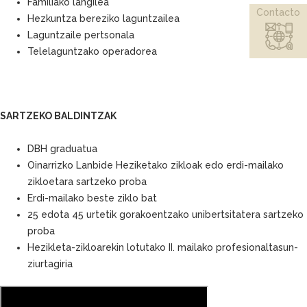
Familiako langilea
Contacto
Hezkuntza bereziko laguntzailea
Laguntzaile pertsonala
Telelaguntzako operadorea
SARTZEKO BALDINTZAK
DBH graduatua
Oinarrizko Lanbide Heziketako zikloak edo erdi-mailako
zikloetara sartzeko proba
Erdi-mailako beste ziklo bat
25 edota 45 urtetik gorakoentzako unibertsitatera sartzeko
proba
Hezikleta-zikloarekin lotutako II. mailako profesionaltasun-
ziurtagiria