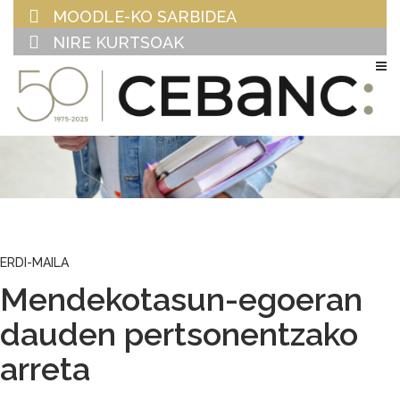
MOODLE-KO SARBIDEA
NIRE KURTSOAK
EU
ES
ERDI-MAILA
Mendekotasun-egoeran
dauden pertsonentzako
arreta