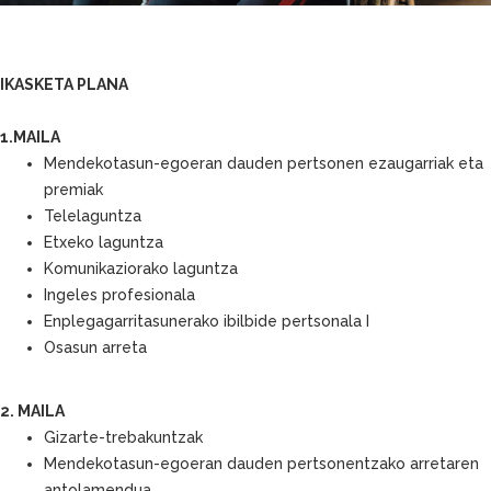
IKASKETA PLANA
1.MAILA
Mendekotasun-egoeran dauden pertsonen ezaugarriak eta
premiak
Telelaguntza
Etxeko laguntza
Komunikaziorako laguntza
Ingeles profesionala
Enplegagarritasunerako ibilbide pertsonala I
Osasun arreta
2. MAILA
Gizarte-trebakuntzak
Mendekotasun-egoeran dauden pertsonentzako arretaren
antolamendua