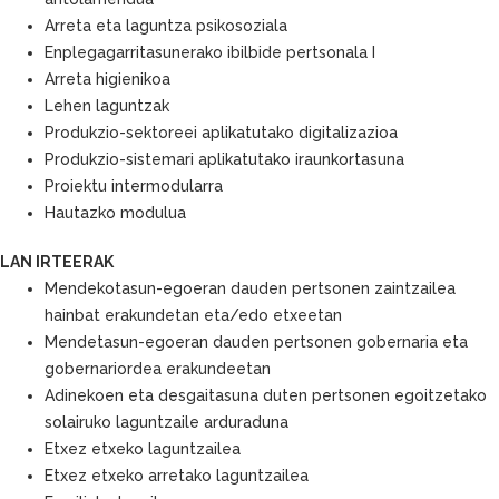
Arreta eta laguntza psikosoziala
Enplegagarritasunerako ibilbide pertsonala I
Arreta higienikoa
Lehen laguntzak
Produkzio-sektoreei aplikatutako digitalizazioa
Produkzio-sistemari aplikatutako iraunkortasuna
Proiektu intermodularra
Hautazko modulua
LAN IRTEERAK
Mendekotasun-egoeran dauden pertsonen zaintzailea
hainbat erakundetan eta/edo etxeetan
Mendetasun-egoeran dauden pertsonen gobernaria eta
gobernariordea erakundeetan
Adinekoen eta desgaitasuna duten pertsonen egoitzetako
solairuko laguntzaile arduraduna
Etxez etxeko laguntzailea
Etxez etxeko arretako laguntzailea