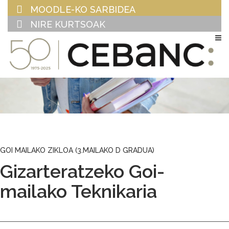
MOODLE-KO SARBIDEA
NIRE KURTSOAK
EU
ES
GOI MAILAKO ZIKLOA (3.MAILAKO D GRADUA)
Gizarteratzeko Goi-
mailako Teknikaria