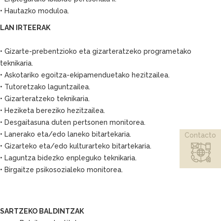
• Hautazko moduloa.
LAN IRTEERAK
• Gizarte-prebentzioko eta gizarteratzeko programetako
teknikaria.
• Askotariko egoitza-ekipamenduetako hezitzailea.
• Tutoretzako laguntzailea.
• Gizarteratzeko teknikaria.
• Heziketa bereziko hezitzailea.
• Desgaitasuna duten pertsonen monitorea.
• Lanerako eta/edo laneko bitartekaria.
Contacto
• Gizarteko eta/edo kulturarteko bitartekaria.
• Laguntza bidezko enpleguko teknikaria.
• Birgaitze psikosozialeko monitorea.
SARTZEKO BALDINTZAK