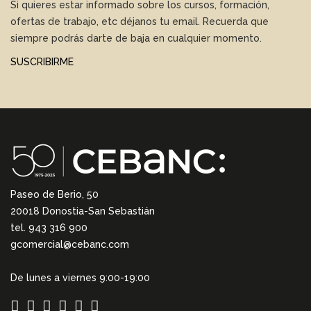
Si quieres estar informado sobre los cursos, formación,
ofertas de trabajo, etc déjanos tu email. Recuerda que
siempre podrás darte de baja en cualquier momento.
SUSCRIBIRME
Paseo de Berio, 50
20018 Donostia-San Sebastián
tel. 943 316 900
gcomercial@cebanc.com
De lunes a viernes 9:00-19:00