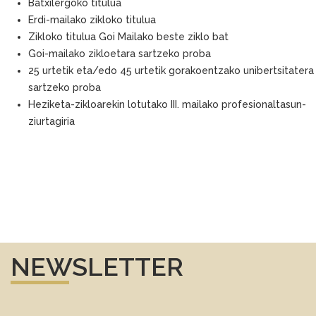
Batxilergoko titulua
Erdi-mailako zikloko titulua
Zikloko titulua Goi Mailako beste ziklo bat
Goi-mailako zikloetara sartzeko proba
25 urtetik eta/edo 45 urtetik gorakoentzako unibertsitatera
sartzeko proba
Heziketa-zikloarekin lotutako III. mailako profesionaltasun-
ziurtagiria
NEWSLETTER