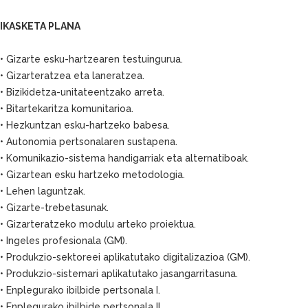
IKASKETA PLANA
• Gizarte esku-hartzearen testuingurua.
• Gizarteratzea eta laneratzea.
• Bizikidetza-unitateentzako arreta.
• Bitartekaritza komunitarioa.
• Hezkuntzan esku-hartzeko babesa.
• Autonomia pertsonalaren sustapena.
• Komunikazio-sistema handigarriak eta alternatiboak.
• Gizartean esku hartzeko metodologia.
• Lehen laguntzak.
• Gizarte-trebetasunak.
• Gizarteratzeko modulu arteko proiektua.
• Ingeles profesionala (GM).
• Produkzio-sektoreei aplikatutako digitalizazioa (GM).
• Produkzio-sistemari aplikatutako jasangarritasuna.
• Enplegurako ibilbide pertsonala I.
• Enplegurako ibilbide pertsonala II.